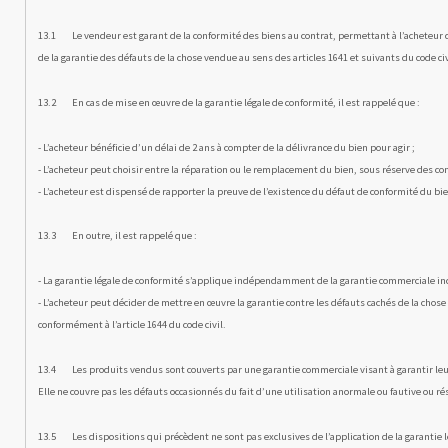
13.1 Le vendeur est garant de la conformité des biens au contrat, permettant à l’acheteur de
de la garantie des défauts de la chose vendue au sens des articles 1641 et suivants du code civ
13.2 En cas de mise en œuvre de la garantie légale de confor­mité, il est rappelé que :
- L’acheteur bénéficie d’un délai de 2 ans à compter de la déli­vrance du bien pour agir ;
- L’acheteur peut choisir entre la réparation ou le remplacement du bien, sous réserve des con
- L’acheteur est dispensé de rapporter la preuve de l’existence du défaut de conformité du bie
13.3 En outre, il est rappelé que :
- La garantie légale de conformité s’applique indépendamment de la garantie commerciale in
- L’acheteur peut décider de mettre en œuvre la garantie contre les défauts cachés de la chose 
conformément à l’arti­cle 1644 du code civil.
13.4 Les produits vendus sont couverts par une garantie com­merciale visant à garantir leu
Elle ne couvre pas les défauts occasionnés du fait d’une utilisa­tion anormale ou fautive ou 
13.5 Les dispositions qui précèdent ne sont pas exclusives de l’application de la garantie lég