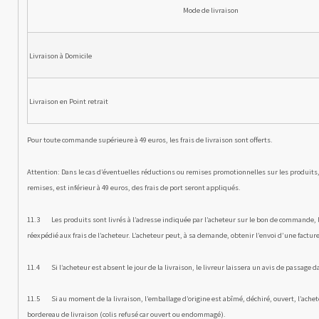
Mode de livraison
Livraison à Domicile
Livraison en Point retrait
Pour toute commande supérieure à 49 euros, les frais de livraison sont offerts.
Attention: Dans le cas d’éventuelles réductions ou remises promotionnelles sur les produits, 
remises, est inférieur à 49 euros, des frais de port seront appliqués.
11.3 Les produits sont livrés à l’adresse indiquée par l’acheteur sur le bon de commande, l’
réexpédié aux frais de l’acheteur. L’acheteur peut, à sa demande, obtenir l’envoi d’une facture
11.4 Si l’acheteur est absent le jour de la livraison, le livreur laissera un avis de passage dan
11.5 Si au moment de la livraison, l’emballage d’origine est abîmé, déchiré, ouvert, l’acheteu
bordereau de livraison (colis refusé car ouvert ou endommagé).