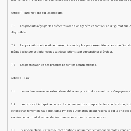
Article 7 – Informations sur les produits
7.1 Les produits régis par les présentes conditions générales sont ceux qui figurent sur le 
disponibles.
7.2 Les produits sont décrits et présentés avec la plus grande exactitude possible. Toutefoi
même l'acheteur est informé que ces descriptions sont susceptibles d'évoluer.
7.3 Les photographies des produits ne sont pas contractuelles.
Article 8 – Prix
8.1 Le vendeur se réserve le droit de modifier ses prix à tout moment mais s’engage à appl
8.2 Les prix sont indiqués en euros. Ils ne tiennent pas compte des frais de livraison, fac
et tout changement du taux applicable TVA sera automatiquement répercuté sur le prix des pr
versées ne pourront être considérées comme des arrhes ou des acomptes.
8.3 Si une ou plusieurs taxes ou contributions, notamment envi­ronnementales, venaient à 