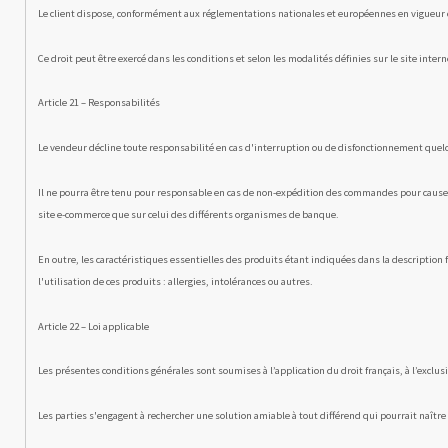
Le client dispose, conformément aux réglementations nationales et européennes en vigueur d’
Ce droit peut être exercé dans les conditions et selon les modalités définies sur le site inter
Article 21 – Responsabilités
Le vendeur décline toute responsabilité en cas d'interruption ou de disfonctionnement quel
Il ne pourra être tenu pour responsable en cas de non-expédition des commandes pour cause 
site e-commerce que sur celui des différents organismes de banque.
En outre, les caractéristiques essentielles des produits étant indiquées dans la description 
l'utilisation de ces produits : allergies, intolérances ou autres.
Article 22 – Loi applicable
Les présentes conditions générales sont soumises à l’appli­cation du droit français, à l’exclu
Les parties s'engagent à rechercher une solution amiable à tout différend qui pourrait naître 