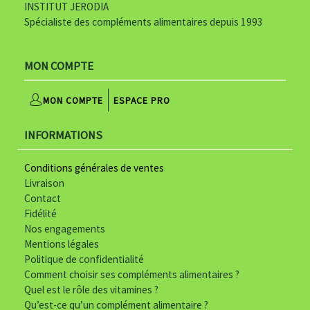
INSTITUT JERODIA
g
Spécialiste des compléments alimentaires depuis 1993
o
-
MON COMPTE
j
MON COMPTE
ESPACE PRO
e
INFORMATIONS
r
o
Conditions générales de ventes
Livraison
d
Contact
i
Fidélité
Nos engagements
a
Mentions légales
Politique de confidentialité
-
Comment choisir ses compléments alimentaires ?
b
Quel est le rôle des vitamines ?
Qu’est-ce qu’un complément alimentaire ?