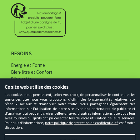
l
a
n
c
.
BESOINS
p
Energie et Forme
n
Bien-être et Confort
Silhouette
g
Ce site web utilise des cookies.
Les cookies nous permettent, selon vos choix, de personnaliser le contenu et les
PAIEMENTS SECURISES
annonces que nous vous proposons, d'offrir des fonctionnalités relatives aux
réseaux sociaux et d'analyser notre trafic. Nous partageons également des
informations sur l'utilisation de notre site avec nos partenaires de publicité et
d'analyse, qui peuvent croiser celles-ci avec d'autres informations que vous leur
avez fournies ou qu'ils ont pu collecter lors de votre utilisation de leurs services.
p
Pour plus d'informations,
notre politique de protection de confidentialité
est à votre
disposition.
a