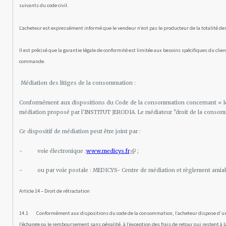
suivants du code civil.
L’acheteur est expressément informé que le vendeur n’est pas le producteur de la totalité des 
Il est précisé que la garantie légale de conformité est limitée aux besoins spécifiques du cl
commande.
Médiation des litiges de la consommation :
Conformément aux dispositions du Code de la consommation concernant « le pr
médiation proposé par l'INSTITUT JERODIA. Le médiateur "droit de la conso
Ce dispositif de médiation peut être joint par :
(
- voie électronique :
www.medicys.fr
;
l
i
- ou par voie postale : MEDICYS- Centre de médiation et règlement amiable 
n
k
i
Article 14 – Droit de rétractation
s
e
x
14.1 Conformément aux dispositions du code de la consomma­tion, l’acheteur dispose d’un dé
t
l’échange ou le rembour­sement sans pénalité, à l’exception des frais de retour qui restent à l
e