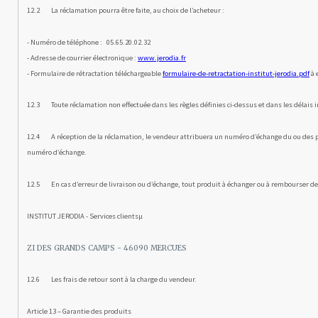
12.2 La réclamation pourra être faite, au choix de l’acheteur :
- Numéro de téléphone : 05.65.20.02.32
- Adresse de courrier électronique :
www.jerodia.fr
- Formulaire de rétractation téléchargeable
formulaire-de-retractation-institut-jerodia.pdf
à 
12.3 Toute réclamation non effectuée dans les règles définies ci-dessus et dans les délais im
12.4 A réception de la réclamation, le vendeur attribuera un numéro d’échange du ou des pro
numéro d’échange.
12.5 En cas d’erreur de livraison ou d’échange, tout produit à échanger ou à rembourser d
INSTITUT JERODIA - Services clientsµ
ZI DES GRANDS CAMPS - 46090 MERCUES
12.6 Les frais de retour sont à la charge du vendeur.
Article 13 – Garantie des produits