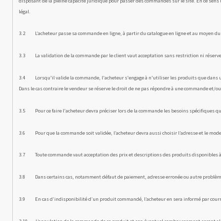
disposant de la pleine capacité juridique pour passer des commandes sur le site. En ce sens l
légal.
3.2 L’acheteur passe sa commande en ligne, à partir du catalogue en ligne et au moyen du fo
3.3 La validation de la commande par le client vaut acceptation sans restriction ni réserv
3.4 Lorsqu'il valide la commande, l'acheteur s'engage à n'utiliser les produits que dans un
Dans le cas contraire le vendeur se réserve le droit de ne pas répondre à une commande et/ou
3.5 Pour ce faire l'acheteur devra préciser lors de la commande les besoins spécifiques qu
3.6 Pour que la commande soit validée, l’acheteur devra aussi choisir l’adresse et le mode 
3.7 Toute commande vaut acceptation des prix et descriptions des produits disponibles à la
3.8 Dans certains cas, notamment défaut de paiement, adresse erronée ou autre problème su
3.9 En cas d’indisponibilité d’un produit commandé, l’acheteur en sera informé par courr