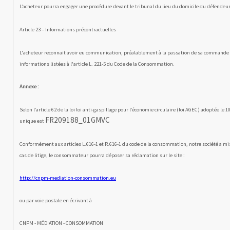
L’acheteur pourra engager une procédure devant le tribunal du lieu du domicile du défendeur 
Article 23 – Informations précontractuelles
L'acheteur reconnait avoir eu communication, préalablement à la passation de sa commande et
informations listées à l'article L. 221-5 du Code de la Consommation.
Annexe :
Selon l’article 62 de la loi loi anti-gaspillage pour l’économie circulaire (loi AGEC) adoptée l
FR209188_01GMVC
unique est
Conformément aux articles L.616-1 et R.616-1 du code de la consommation, notre société a 
cas de litige, le consommateur pourra déposer sa réclamation sur le site :
http://cnpm-mediation-consommation.eu
ou par voie postale en écrivant à
CNPM - MÉDIATION - CONSOMMATION