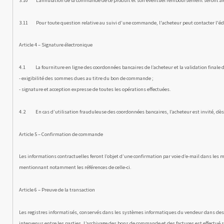
3.10 L’annulation de la commande de ce produit et son éventuel remboursement seront alors
3.11 Pour toute question relative au suivi d’une commande, l'acheteur peut contacter l'édi
Article 4 – Signature électronique
4.1 La fourniture en ligne des coordonnées bancaires de l’ache­teur et la validation finale 
- exigibilité des sommes dues au titre du bon de commande ;
- signature et acception expresse de toutes les opérations effec­tuées.
4.2 En cas d’utilisation frauduleuse des coordonnées bancaires, l’acheteur est invité, dès le c
Article 5 – Confirmation de commande
Les informations contractuelles feront l’objet d’une confirmation par voie d’e-mail dans les 
mentionnant notamment les références de celle-ci.
Article 6 – Preuve de la transaction
Les registres informatisés, conservés dans les systèmes informa­tiques du vendeur dans d
intervenus entre les parties. L’archi­vage des bons de commande et des factures est effectué 