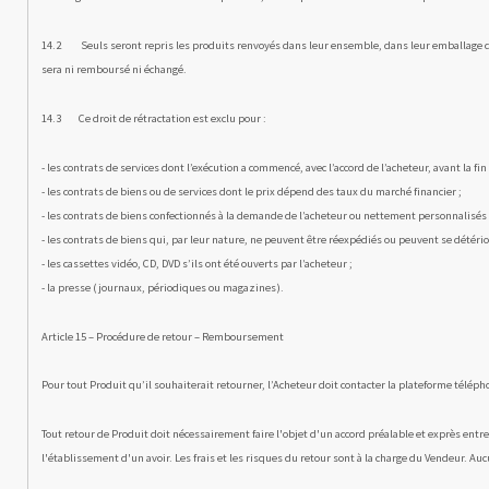
r
n
14.2 Seuls seront repris les produits renvoyés dans leur ensem­ble, dans leur emballage d’ori
a
l
sera ni remboursé ni échangé.
)
14.3 Ce droit de rétractation est exclu pour :
- les contrats de services dont l’exécution a commencé, avec l’accord de l’acheteur, avant la fin
- les contrats de biens ou de services dont le prix dépend des taux du marché financier ;
- les contrats de biens confectionnés à la demande de l’acheteur ou nettement personnalisés 
- les contrats de biens qui, par leur nature, ne peuvent être réex­pédiés ou peuvent se détér
- les cassettes vidéo, CD, DVD s’ils ont été ouverts par l’ache­teur ;
- la presse (journaux, périodiques ou magazines).
Article 15 – Procédure de retour – Remboursement
Pour tout Produit qu’il souhaiterait retourner, l’Acheteur doit contacter la plateforme télép
Tout retour de Produit doit nécessairement faire l'objet d'un accord préalable et exprès entre 
l'établissement d'un avoir. Les frais et les risques du retour sont à la charge du Vendeur. Au