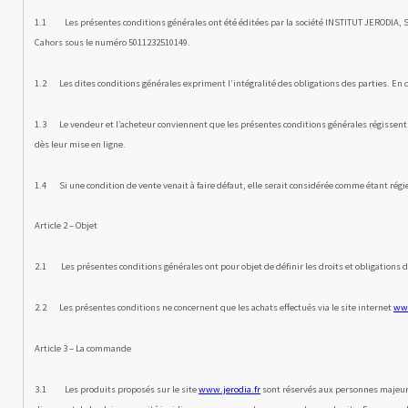
r
1.1 Les présentes conditions générales ont été éditées par la société INSTITUT JERODIA, Soc
i
Cahors sous le numéro 5011232510149.
t
1.2 Les dites conditions générales expriment l’intégralité des obligations des parties. En ce
i
1.3 Le vendeur et l’acheteur conviennent que les présentes conditions générales régissent ex
o
dès leur mise en ligne.
n
1.4 Si une condition de vente venait à faire défaut, elle serait considérée comme étant régie 
Article 2 – Objet
2.1 Les présentes conditions générales ont pour objet de définir les droits et obligations de
2.2 Les présentes conditions ne concernent que les achats effec­tués via le site internet
www
Article 3 – La commande
3.1 Les produits proposés sur le site
www.jerodia.fr
sont réservés aux personnes majeure