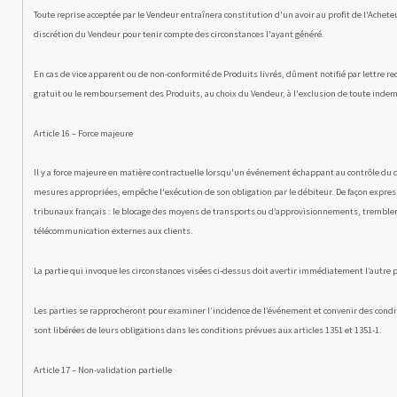
Toute reprise acceptée par le Vendeur entraînera constitution d'un avoir au profit de l'Achet
discrétion du Vendeur pour tenir compte des circonstances l'ayant généré.
En cas de vice apparent ou de non-conformité de Produits livrés, dûment notifié par lettre r
gratuit ou le remboursement des Produits, au choix du Vendeur, à l'exclusion de toute ind
Article 16 – Force majeure
Il y a force majeure en matière contractuelle lorsqu'un événement échappant au contrôle du dé
mesures appropriées, empêche l'exécution de son obligation par le débiteur. De façon express
tribunaux français : le blocage des moyens de transports ou d’approvision­nements, tremblem
télécommunication externes aux clients.
La partie qui invoque les circonstances visées ci-dessus doit avertir immédiatement l’autre p
Les parties se rapprocheront pour examiner l’incidence de l’événement et convenir des conditio
sont libérées de leurs obligations dans les conditions prévues aux articles 1351 et 1351-1.
Article 17 – Non-validation partielle