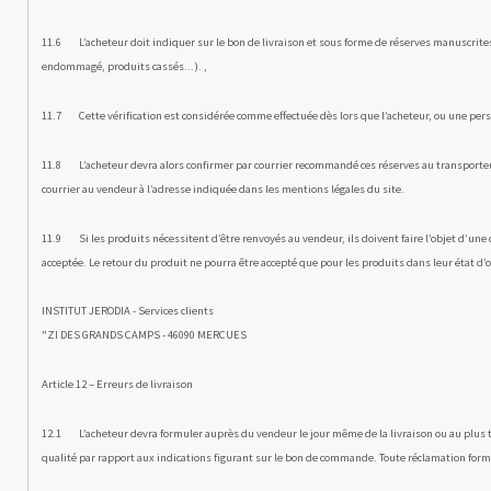
11.6 L’acheteur doit indiquer sur le bon de livraison et sous forme de réserves manuscrites
endommagé, produits cas­sés...). ,
11.7 Cette vérification est considérée comme effectuée dès lors que l’acheteur, ou une person
11.8 L’acheteur devra alors confirmer par courrier recommandé ces réserves au transporteur a
courrier au vendeur à l’adresse indiquée dans les mentions légales du site.
11.9 Si les produits nécessitent d’être renvoyés au vendeur, ils doivent faire l’objet d’une
acceptée. Le retour du produit ne pourra être accepté que pour les produits dans leur état d’ori
INSTITUT JERODIA - Services clients
"ZI DES GRANDS CAMPS - 46090 MERCUES
Article 12 – Erreurs de livraison
12.1 L’acheteur devra formuler auprès du vendeur le jour même de la livraison ou au plus tar
qualité par rapport aux indications figurant sur le bon de commande. Toute réclamation formu