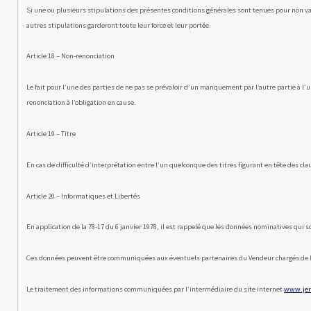
Si une ou plusieurs stipulations des présentes conditions générales sont tenues pour non vali
autres stipulations garderont toute leur force et leur portée.
Article 18 – Non-renonciation
Le fait pour l’une des parties de ne pas se prévaloir d’un manque­ment par l’autre partie à 
renonciation à l’obligation en cause.
Article 19 – Titre
En cas de difficulté d’interprétation entre l’un quelconque des titres figurant en tête des cla
Article 20 – Informatiques et Libertés
En application de la 78-17 du 6 janvier 1978, il est rappelé que les données nominatives qui
Ces données peuvent être communiquées aux éventuels partenaires du Vendeur chargés de l
Le traitement des informations communiquées par l’intermédiaire du site internet
www.jero