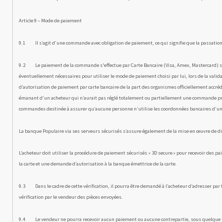
Article 9 – Mode de paiement
9.1 Il s’agit d’une commande avec obligation de paiement, ce qui signifie que la passation
9.2 Le paiement de la commande s'effectue par Carte Bancaire (Visa, Amex, Mastercard) sur 
éventuellement néces­saires pour utiliser le mode de paiement choisi par lui, lors de la val
d’autorisation de paiement par carte bancaire de la part des organismes officiellement accr
émanant d’un acheteur qui n’aurait pas réglé totalement ou partiellement une commande préc
commandes destinée à assurer qu’aucune per­sonne n’utilise les coordonnées bancaires d’un
La banque Populaire via ses serveurs sécurisés s’assure également de la mise en œuvre de dis
L’acheteur doit utiliser la procédure de paiement sécurisés « 3D secure » pour recevoir des p
la carte et une demande d’autorisation à la banque émettrice de la carte.
9.3 Dans le cadre de cette vérification, il pourra être demandé à l’acheteur d’adresser par f
vérification par le vendeur des pièces envoyées.
9.4 Le vendeur ne pourra recevoir aucun paiement ou aucune contrepartie, sous quelque forme 