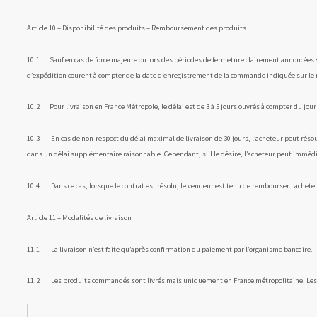
Article 10 – Disponibilité des produits – Remboursement des produits
10.1 Sauf en cas de force majeure ou lors des périodes de fer­meture clairement annoncées sur
d’expédition courent à comp­ter de la date d’enregistrement de la commande indiquée sur le
10.2 Pour livraison en France Métropole, le délai est de 3 à 5 jours ouvrés à compter du jou
10.3 En cas de non-respect du délai maximal de livraison de 30 jours, l’acheteur peut résoudre
dans un délai supplémentaire raisonnable. Cependant, s’il le désire, l’acheteur peut immédia
10.4 Dans ce cas, lorsque le contrat est résolu, le vendeur est tenu de rembourser l’acheteur
Article 11 – Modalités de livraison
11.1 La livraison n’est faite qu’après confirmation du paiement par l’organisme bancaire.
11.2 Les produits commandés sont livrés mais uniquement en France métropolitaine. Les fra