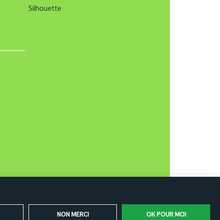
Silhouette
NON MERCI
OK POUR MOI