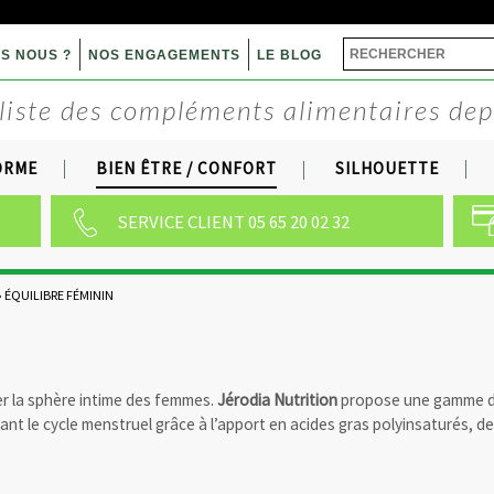
Aller
au
S NOUS ?
NOS ENGAGEMENTS
LE BLOG
Chercher
contenu
liste des compléments alimentaires de
dans
principal
ce
ORME
BIEN ÊTRE / CONFORT
SILHOUETTE
site
SERVICE CLIENT 05 65 20 02 32
»
ÉQUILIBRE FÉMININ
r la sphère intime des femmes.
Jérodia Nutrition
propose une gamme de
nt le cycle menstruel grâce à l’apport en acides gras polyinsaturés, de 