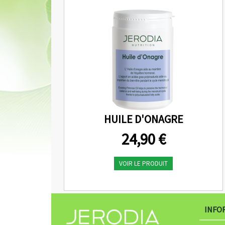
r
i
t
i
o
n
HUILE D'ONAGRE
24,90 €
VOIR LE PRODUIT
INFO
l