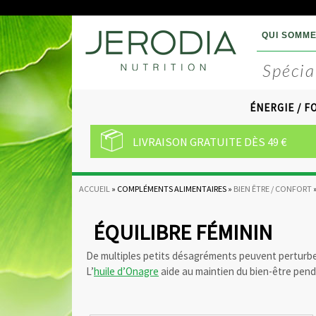
QUI SOMME
J
Spécia
E
ÉNERGIE / F
R
LIVRAISON GRATUITE DÈS 49 €
O
D
ACCUEIL
»
COMPLÉMENTS ALIMENTAIRES
»
BIEN ÊTRE / CONFORT
I
VOUS
A
ÊTES
ÉQUILIBRE FÉMININ
ICI
N
De multiples petits désagréments peuvent perturbe
u
L’
huile d’Onagre
aide au maintien du bien-être penda
t