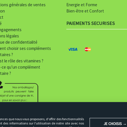
Energie et Forme
ions générales de ventes
Bien-être et Confort
son
ct
PAIEMENTS SECURISES
té
ngagements
ns légales
que de confidentialité
p
nt choisir ses compléments
taires ?
a
st le rôle des vitamines ?
i
t-ce qu’un complément
taire ?
e
m
e
n
t
onces que nous vous proposons, d'offrir des fonctionnalités
JE CHOISIS →
 des informations sur l'utilisation de notre site avec nos
 autres traceurs à des fins statistiques et de