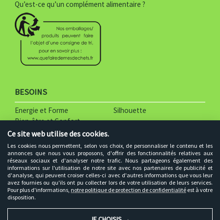
Qu’est-ce qu’un complément alimentaire ?
l
a
n
c
.
BESOINS
p
Energie et Forme
Silhouette
n
Bien-être et Confort
g
Ce site web utilise des cookies.
Les cookies nous permettent, selon vos choix, de personnaliser le contenu et les
PAIEMENTS SECURISES
annonces que nous vous proposons, d'offrir des fonctionnalités relatives aux
réseaux sociaux et d'analyser notre trafic. Nous partageons également des
informations sur l'utilisation de notre site avec nos partenaires de publicité et
d'analyse, qui peuvent croiser celles-ci avec d'autres informations que vous leur
avez fournies ou qu'ils ont pu collecter lors de votre utilisation de leurs services.
p
Pour plus d'informations,
notre politique de protection de confidentialité
est à votre
disposition.
a
JE CHOISIS →