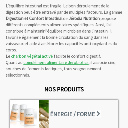
r
L’équilibre intestinal est fragile. Le bon déroulement de la
i
digestion peut être entravé par de multiples facteurs. La gamme
Digestion et Confort Intestinal
de
Jérodia Nutrition
propose
t
différents compléments alimentaires spécifiques. Ainsi, l’ail
contribue à maintenir l’équilibre microbien dans l’intestin. Il
i
favorise également la bonne circulation du sang dans les
o
vaisseaux et aide à améliorer les capacités anti-oxydantes du
corps.
n
Le
charbon végétal activé
facilite le confort digestif.
Quant au
complément alimentaire Jerobiotics
, il associe cinq
souches de ferments lactiques, tous soigneusement
sélectionnés.
NOS PRODUITS
ÉNERGIE / FORME