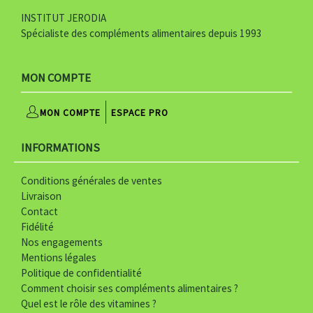
o
INSTITUT JERODIA
g
Spécialiste des compléments alimentaires depuis 1993
o
-
MON COMPTE
j
MON COMPTE
ESPACE PRO
e
INFORMATIONS
r
o
Conditions générales de ventes
Livraison
d
Contact
i
Fidélité
Nos engagements
a
Mentions légales
Politique de confidentialité
-
Comment choisir ses compléments alimentaires ?
b
Quel est le rôle des vitamines ?