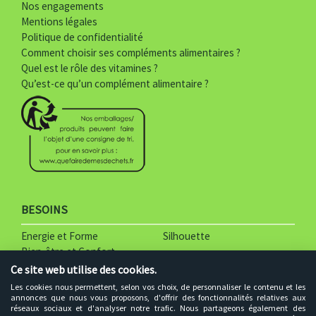
Nos engagements
a
Mentions légales
Politique de confidentialité
-
Comment choisir ses compléments alimentaires ?
b
Quel est le rôle des vitamines ?
Qu’est-ce qu’un complément alimentaire ?
l
a
n
c
.
BESOINS
p
Energie et Forme
Silhouette
n
Bien-être et Confort
g
Ce site web utilise des cookies.
Les cookies nous permettent, selon vos choix, de personnaliser le contenu et les
PAIEMENTS SECURISES
annonces que nous vous proposons, d'offrir des fonctionnalités relatives aux
réseaux sociaux et d'analyser notre trafic. Nous partageons également des