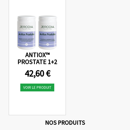
r
i
t
i
o
ANTIOX™
n
PROSTATE 1+2
42,60 €
VOIR LE PRODUIT
NOS PRODUITS